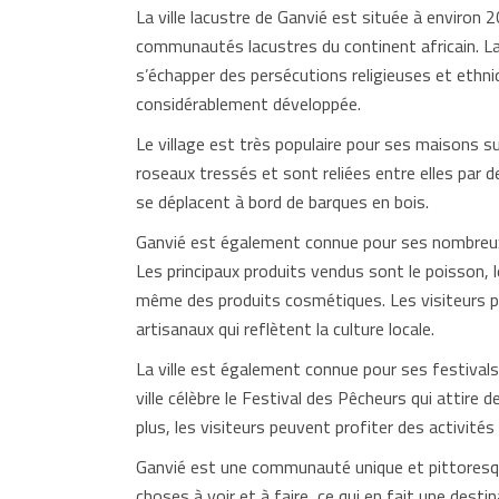
La ville lacustre de Ganvié est située à environ 
communautés lacustres du continent africain. La 
s’échapper des persécutions religieuses et ethn
considérablement développée.
Le village est très populaire pour ses maisons su
roseaux tressés et sont reliées entre elles par d
se déplacent à bord de barques en bois.
Ganvié est également connue pour ses nombreux 
Les principaux produits vendus sont le poisson, l
même des produits cosmétiques. Les visiteurs p
artisanaux qui reflètent la culture locale.
La ville est également connue pour ses festivals
ville célèbre le Festival des Pêcheurs qui attire d
plus, les visiteurs peuvent profiter des activités
Ganvié est une communauté unique et pittoresque q
choses à voir et à faire, ce qui en fait une dest