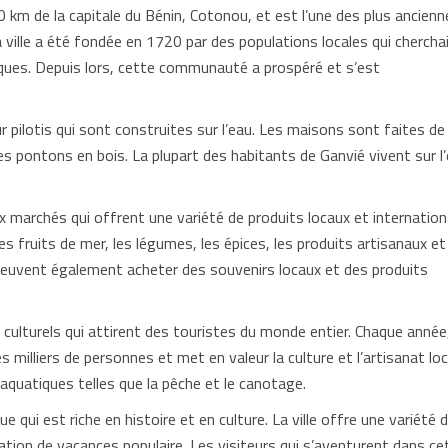
20 km de la capitale du Bénin, Cotonou, et est l’une des plus ancienn
ville a été fondée en 1720 par des populations locales qui chercha
iques. Depuis lors, cette communauté a prospéré et s’est
r pilotis qui sont construites sur l’eau. Les maisons sont faites de
es pontons en bois. La plupart des habitants de Ganvié vivent sur l
marchés qui offrent une variété de produits locaux et internation
es fruits de mer, les légumes, les épices, les produits artisanaux et
euvent également acheter des souvenirs locaux et des produits
 culturels qui attirent des touristes du monde entier. Chaque année,
es milliers de personnes et met en valeur la culture et l’artisanat loc
 aquatiques telles que la pêche et le canotage.
ui est riche en histoire et en culture. La ville offre une variété 
ination de vacances populaire. Les visiteurs qui s’aventurent dans ce