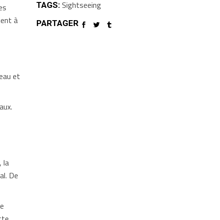
Sightseeing
TAGS:
es
ient à
PARTAGER
’eau et
aux.
 la
al. De
de
tte