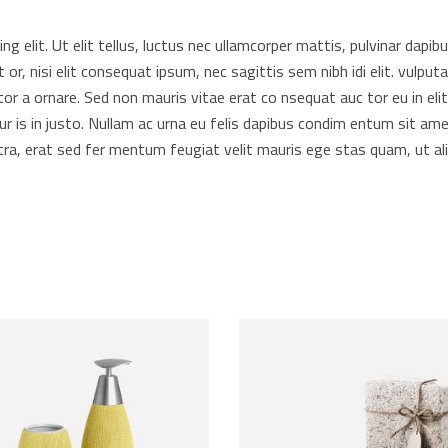
 elit. Ut elit tellus, luctus nec ullamcorper mattis, pulvinar dapibus
t or, nisi elit consequat ipsum, nec sagittis sem nibh idi elit. vulp
or a ornare. Sed non mauris vitae erat co nsequat auc tor eu in elit.
r is in justo. Nullam ac urna eu felis dapibus condim entum sit ame
a, erat sed fer mentum feugiat velit mauris ege stas quam, ut ali